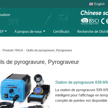
English
Soudure
EP
A propos de nous
Certificats
Recherche de Distr
Produits YIHUA
Outils de pyrogravure, Pyrograveur
ils de pyrogravure, Pyrograveur
Station de pyrogravure 939-II/9
La station de pyrogravure 939-II/9
intelligent pour l’affichage en te
complet de pointes est disponible 